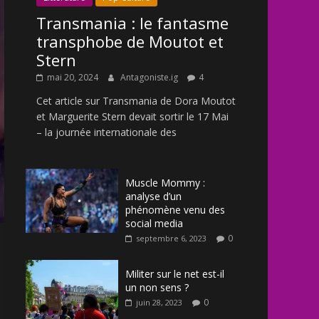
Transmania : le fantasme
transphobe de Moutot et
Stern
mai 20, 2024
Antagoniste.ig
4
Cet article sur Transmania de Dora Moutot
et Marguerite Stern devait sortir le 17 Mai
– la journée internationale des
Muscle Mommy :
analyse d’un
phénomène venu des
social media
0
septembre 6, 2023
Militer sur le net est-il
un non sens ?
0
juin 28, 2023