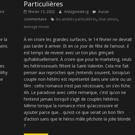
Particulières
ire
février 13, 2022
Antagoniste.ig
Aucun
,
,
commentaire
les amitiés particulières
love simon
teenage movie
e la
À en croire les grandes surfaces, le 14 février ne devrait
mens
pas tarder à arriver. Et en ce jour de fête de l’amour, il
est temps de revenir avec un ton plus grinçant
qu’habituellement. À croire que pour le marketing, seuls
ées
les hétérosexuels fêtent la Saint-Valentin. Cela me fait
 Why
penser aux reproches que j’entends souvent, lorsqu’un
ne
couple non-hétéro est représenté dans une série ou un
film : cette romance n’est pas nécessaire, on s’en fiche.
Ah. Le paradoxe avec cette remarque, c’est qu’on ne
l’entend jamais lorsqu’il s’agit de couples hétéros.
Même lorsque la romance n’est qu’accessoire et
ajouter parce que… qu’est-ce que serait un bon film
d’action sans que le héros mâle pêchote la jolie blonde
?