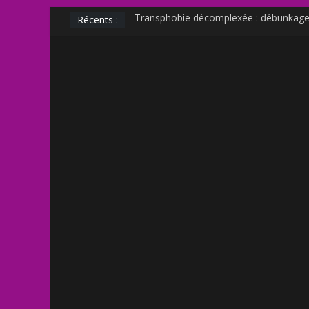
Récents :
Transphobie décomplexée : débunkage 
Transmania : le fantasme transphobe 
Muscle Mommy : analyse d’un phénomè
Militer sur le net est-il un non sens ?
Outing et photographie : comment fair