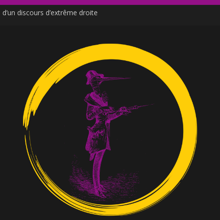
d’un discours d’extrême droite
de Moutot et Stern
ne venu des social media
e ?