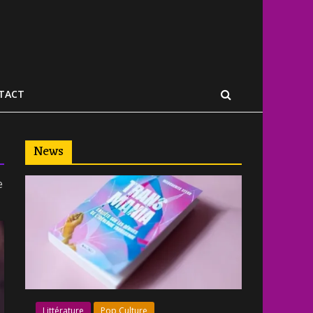
TACT
News
e
Littérature
Pop Culture