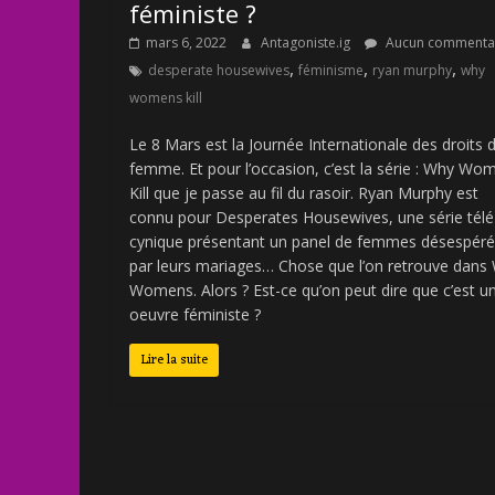
féministe ?
mars 6, 2022
Antagoniste.ig
Aucun commenta
,
,
,
desperate housewives
féminisme
ryan murphy
why
womens kill
Le 8 Mars est la Journée Internationale des droits d
femme. Et pour l’occasion, c’est la série : Why Wo
Kill que je passe au fil du rasoir. Ryan Murphy est
connu pour Desperates Housewives, une série télé
cynique présentant un panel de femmes désespér
par leurs mariages… Chose que l’on retrouve dans
Womens. Alors ? Est-ce qu’on peut dire que c’est u
oeuvre féministe ?
Lire la suite