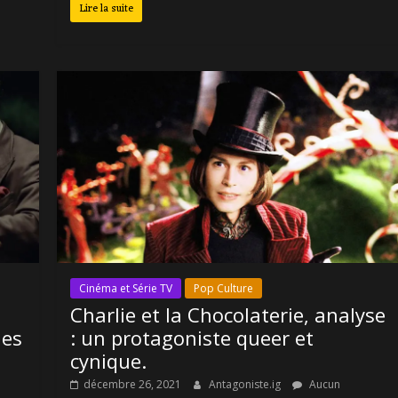
Lire la suite
Cinéma et Série TV
Pop Culture
Charlie et la Chocolaterie, analyse
les
: un protagoniste queer et
cynique.
décembre 26, 2021
Antagoniste.ig
Aucun