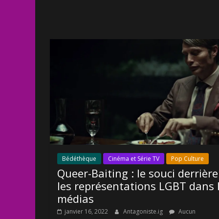
Bédéthèque
Cinéma et Série TV
Pop Culture
Queer-Baiting : le souci derrière
les représentations LGBT dans 
médias
janvier 16, 2022
Antagoniste.ig
Aucun