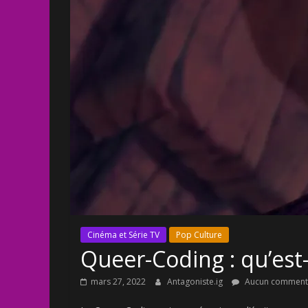
Cinéma et Série TV
Pop Culture
Queer-Coding : qu’est-
mars 27, 2022
Antagoniste.ig
Aucun comment