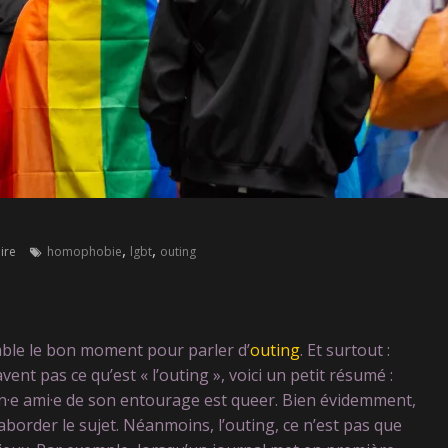
,
,
ire
homophobie
lgbt
outing
emble le bon moment pour parler d’
outing
. Et surtout :
nt pas ce qu’est « l’outing », voici un petit résumé :
un·e ami·e de son entourage est queer. Bien évidemment,
d’aborder le sujet. Néanmoins, l’outing, ce n’est pas que