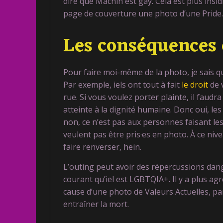
dire que Machin est gay. Cela est plus insi
page de couverture une photo d’une Pride.
Les conséquences 
Pour faire moi-même de la photo, je sais q
Par exemple, iels ont tout à fait
le droit
de 
rue. Si vous voulez porter plainte, il faud
atteinte à la dignité humaine. Donc oui, le
non, ce n’est pas aux personnes faisant les
veulent pas être pris·es en photo. À ce nive
faire renverser, hein.
L’outing peut avoir des répercussions dang
courant qu’iel est LGBTQIA+. Il y a plus ag
cause d’une photo de Valeurs Actuelles, par
entraîner la mort.