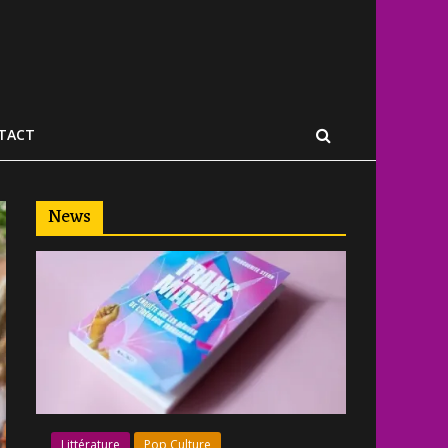
TACT
News
Littérature
Pop Culture