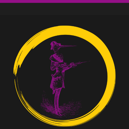
ne venu des social media
e ?
d’un discours d’extrême droite
de Moutot et Stern