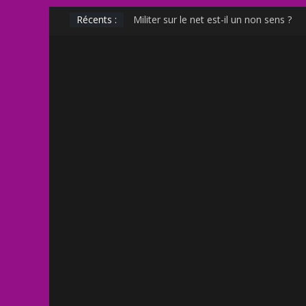
Muscle Mommy : analyse d’un phénomè
Récents :
Militer sur le net est-il un non sens ?
Outing et photographie : comment fair
Transphobie décomplexée : débunkage 
Transmania : le fantasme transphobe 