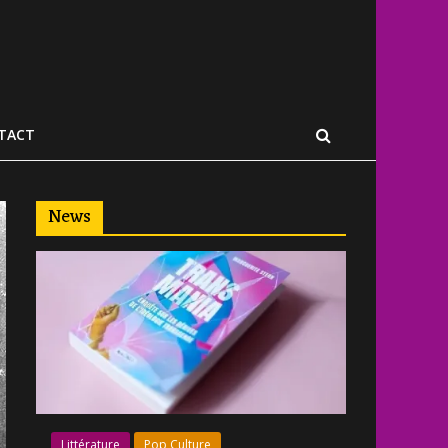
TACT
News
Littérature
Pop Culture