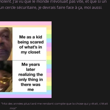
iolent. J’ai vu que le monde n’évoluait pas vite, et que si un
 cercle sécuritaire, je devrais faire face à ça, moi aussi.
Moi des années plus tard me rendant compte que la chose qui y était, c'était
moi"