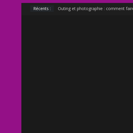
Récents :
Outing et photographie : comment fair
Transphobie décomplexée : débunkage 
Transmania : le fantasme transphobe 
Muscle Mommy : analyse d’un phénomè
Militer sur le net est-il un non sens ?