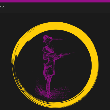
e ?
d’un discours d’extrême droite
de Moutot et Stern
ne venu des social media