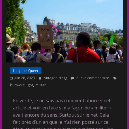
L'espace Queer
juin 28, 2023
Antagoniste.ig
Aucun commentaire
,
,
burn-out
lgbt
militer
En vérité, je ne sais pas comment aborder cet
article et voir en face si ma façon de « militer »
avait encore du sens. Surtout sur le net. Cela
fait près d’un an que je n’ai rien posté sur ce