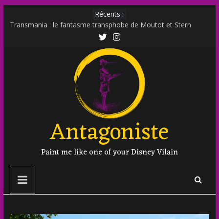
Récents :
Transmania : le fantasme transphobe de Moutot et Stern
Muscle Mommy : analyse d’un phénomène venu des social
media
Militer sur le net est-il un non sens ?
Outing et photographie : comment faire ?
Transphobie décomplexée : débunkage d’un discours
d’extrême droite
Antagoniste
Paint me like one of your Disney Vilain