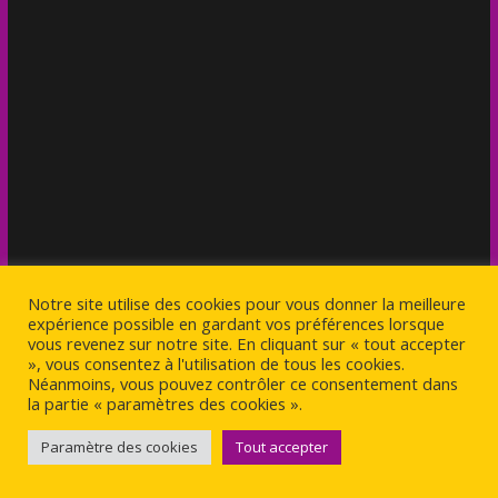
Notre site utilise des cookies pour vous donner la meilleure
expérience possible en gardant vos préférences lorsque
vous revenez sur notre site. En cliquant sur « tout accepter
», vous consentez à l'utilisation de tous les cookies.
Néanmoins, vous pouvez contrôler ce consentement dans
la partie « paramètres des cookies ».
News
Paramètre des cookies
Tout accepter