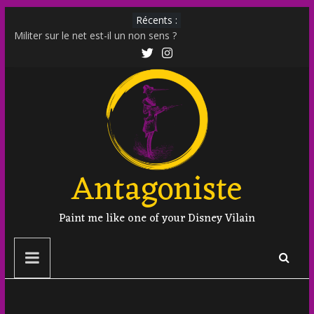
Récents :
Militer sur le net est-il un non sens ?
Outing et photographie : comment faire ?
Transphobie décomplexée : débunkage d’un discours
d’extrême droite
Transmania : le fantasme transphobe de Moutot et Stern
Muscle Mommy : analyse d’un phénomène venu des social
media
Antagoniste
Paint me like one of your Disney Vilain