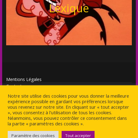
Lexique
Mentions Légales
Contact
Notre site utilise des cookies pour vous donner la meilleure
expérience possible en gardant vos préférences lorsque
vous revenez sur notre site. En cliquant sur « tout accepter
», vous consentez à l'utilisation de tous les cookies.
Néanmoins, vous pouvez contrôler ce consentement dans
Copyright © 2026
Antagoniste
. Tous droits réservés.
la partie « paramètres des cookies ».
Theme
ColorMag
par ThemeGrill. Propulsé par
WordPress
.
Paramètre des cookies
Tout accepter