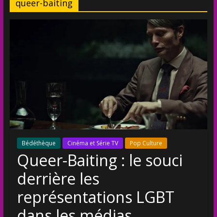
queer-baiting
Bédéthèque
Cinéma et Série TV
Pop Culture
Queer-Baiting : le souci
derrière les
représentations LGBT
dans les médias