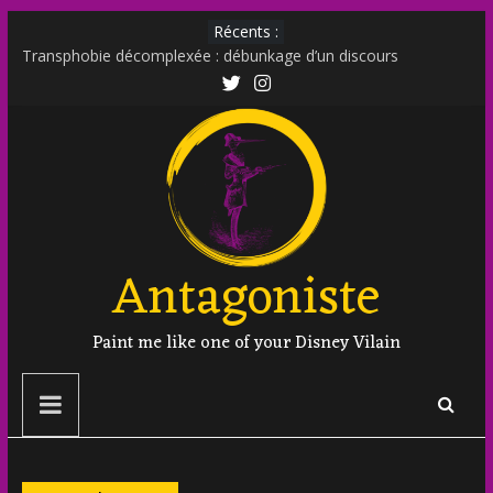
Récents :
Transphobie décomplexée : débunkage d’un discours
d’extrême droite
Transmania : le fantasme transphobe de Moutot et Stern
Muscle Mommy : analyse d’un phénomène venu des social
media
Militer sur le net est-il un non sens ?
Outing et photographie : comment faire ?
Antagoniste
Paint me like one of your Disney Vilain