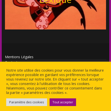
Mentions Légales
Contact
Notre site utilise des cookies pour vous donner la meilleure
expérience possible en gardant vos préférences lorsque
vous revenez sur notre site. En cliquant sur « tout accepter
», vous consentez à l'utilisation de tous les cookies.
Néanmoins, vous pouvez contrôler ce consentement dans
Copyright © 2026
Antagoniste
. Tous droits réservés.
la partie « paramètres des cookies ».
Theme
ColorMag
par ThemeGrill. Propulsé par
WordPress
.
Paramètre des cookies
Tout accepter