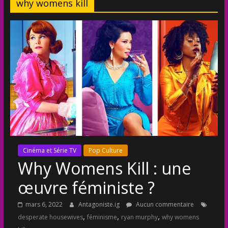
why womens kill
Cinéma et Série TV
Pop Culture
Why Womens Kill : une
œuvre féministe ?
mars 6, 2022
Antagoniste.ig
Aucun commentaire
,
,
,
desperate housewives
féminisme
ryan murphy
why womens