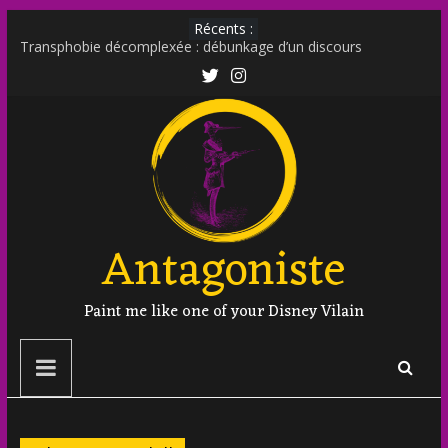
Récents :
Transphobie décomplexée : débunkage d’un discours
d’extrême droite
Transmania : le fantasme transphobe de Moutot et Stern
Muscle Mommy : analyse d’un phénomène venu des social
media
Militer sur le net est-il un non sens ?
Outing et photographie : comment faire ?
Antagoniste
Paint me like one of your Disney Vilain