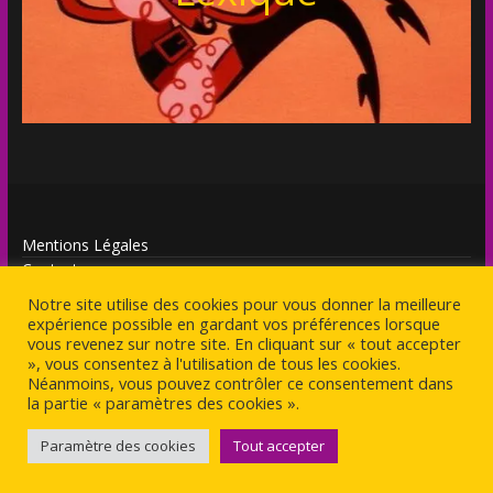
Mentions Légales
Contact
Notre site utilise des cookies pour vous donner la meilleure
expérience possible en gardant vos préférences lorsque
vous revenez sur notre site. En cliquant sur « tout accepter
», vous consentez à l'utilisation de tous les cookies.
Néanmoins, vous pouvez contrôler ce consentement dans
Copyright © 2026
Antagoniste
. Tous droits réservés.
la partie « paramètres des cookies ».
Theme
ColorMag
par ThemeGrill. Propulsé par
WordPress
.
Paramètre des cookies
Tout accepter