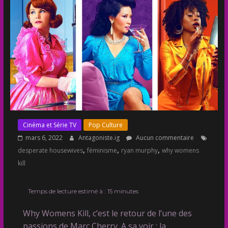
Cinéma et Série TV
Pop Culture
mars 6, 2022
Antagoniste.ig
Aucun commentaire
,
,
,
desperate housewives
féminisme
ryan murphy
why womens
kill
Temps de lecture estimé à :
15
minutes
Why Womens Kill, c’est le retour de l’une des
passions de Marc Cherry. A sa voir : la