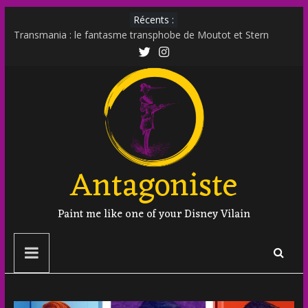
Récents :
Transmania : le fantasme transphobe de Moutot et Stern
Muscle Mommy : analyse d’un phénomène venu des social
media
Militer sur le net est-il un non sens ?
Outing et photographie : comment faire ?
Transphobie décomplexée : débunkage d’un discours
d’extrême droite
Antagoniste
Paint me like one of your Disney Vilain