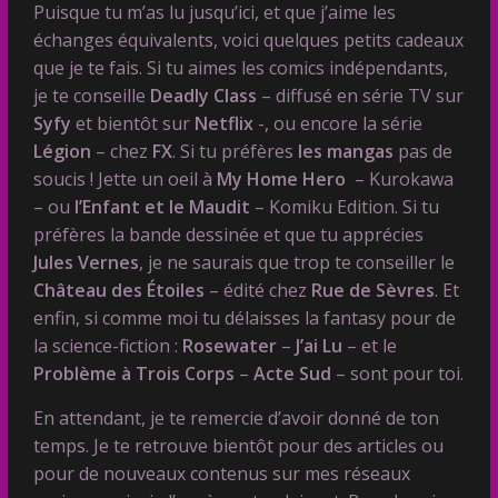
Puisque tu m’as lu jusqu’ici, et que j’aime les
échanges équivalents, voici quelques petits cadeaux
que je te fais. Si tu aimes les comics indépendants,
je te conseille
Deadly Class
– diffusé en série TV sur
Syfy
et bientôt sur
Netflix
-, ou encore la série
Légion
– chez
FX
. Si tu préfères
les mangas
pas de
soucis ! Jette un oeil à
My Home Hero
– Kurokawa
– ou
l’Enfant et le Maudit
– Komiku Edition. Si tu
préfères la bande dessinée et que tu apprécies
Jules Vernes
, je ne saurais que trop te conseiller le
Château des Étoiles
– édité chez
Rue de Sèvres
. Et
enfin, si comme moi tu délaisses la fantasy pour de
la science-fiction :
Rosewater
–
J’ai Lu
– et le
Problème à Trois Corps
–
Acte Sud
– sont pour toi.
En attendant, je te remercie d’avoir donné de ton
temps. Je te retrouve bientôt pour des articles ou
pour de nouveaux contenus sur mes réseaux