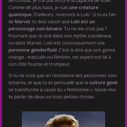
de combat, je n’ai pas encore la capacité de voler.
Comme dit plus haut, je suis
une créature
quantique
. D’ailleurs, revenons à Loki : si tu es fan
de
Marvel
, tu dois savoir que
Loki est un
personnage non-binaire
. Tu ne me crois pas ?
Pourtant que ce soit dans son mythe scandinave,
ou dans Marvel, Loki est
canoniquement
une
personne genderfluid
. C’est-à-dire que son genre
change : masculin ou féminin, cet aspect est lié à
son côté fourbe et trompeur.
Si tu ne crois pas en l’existence des personnes non-
binaires, et que tu es persuadé que la
culture geek
se transforme à cause du « féminisme », laisse-moi
te parler de deux ou trois petites choses.