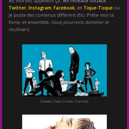
les mortels appellent ça “
les réseaux sociaux
” :
Twitter
,
Instagram
,
Facebook
, et
Tique-Toque
où
je poste des contenus différent d’ici. Prête-moi ta
force, et ensemble,
nous pourrons dominer le
multivers
.
Deadly Class (Urban Comics)