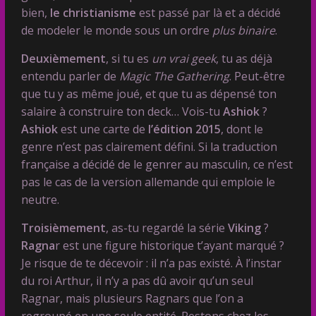
bien,
le christianisme
est passé par là et a décidé
de modeler le monde sous un ordre
plus binaire
.
Deuxièmement
, si tu es
un vrai geek
, tu as déjà
entendu parler de
Magic The Gathering
. Peut-être
que tu y as même joué, et que tu as dépensé ton
salaire à construire ton deck… Vois-tu
Ashiok
?
Ashiok
est une carte de
l’édition 2015
, dont le
genre n’est pas clairement défini. Si la traduction
française a décidé de le genrer au masculin, ce n’est
pas le cas de la version allemande qui emploie le
neutre.
Troisièmement
, as-tu regardé la série
Viking
?
Ragna
r est une figure historique t’ayant marqué ?
Je risque de te décevoir : il n’a pas existé. À l’instar
du roi Arthur, il n’y a pas dû avoir qu’un seul
Ragnar, mais plusieurs Ragnars que l’on a