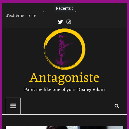
Récents :
Transphobie décomplexée : débunkage d’un discours
d’extrême droite
Transmania : le fantasme transphobe de Moutot et Stern
Muscle Mommy : analyse d’un phénomène venu des social
media
Militer sur le net est-il un non sens ?
Outing et photographie : comment faire ?
Antagoniste
Paint me like one of your Disney Vilain