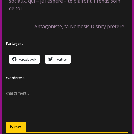
sociaux, qui – je l’espère – te plairont. Prends soin
de toi.
Antagoniste, ta Némésis Disney préféré.
Partager :
Facebook
Twitter
WordPress:
chargement…
News