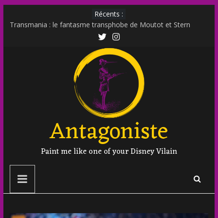
Récents :
Transmania : le fantasme transphobe de Moutot et Stern
Muscle Mommy : analyse d’un phénomène venu des social
media
Militer sur le net est-il un non sens ?
Outing et photographie : comment faire ?
Transphobie décomplexée : débunkage d’un discours
d’extrême droite
Antagoniste
Paint me like one of your Disney Vilain