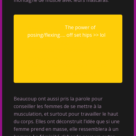
montagne de muscle avec leurs mascaras.
@leanbeefpatty
The power of
posing/flexing….. off set hips >> lol
#fitnesstiktok
#gymtok
#lifttok
#fitnessposing
#jojopose
#Sing2gether
#VansCheckerboardDay
♬ original
sound - mymouthistapledshut
Beaucoup ont aussi pris la parole pour
conseiller les femmes de se mettre à la
musculation, et surtout pour travailler le haut
du corps. Elles ont déconstruit l’idée que si une
femme prend en masse, elle ressemblera à un