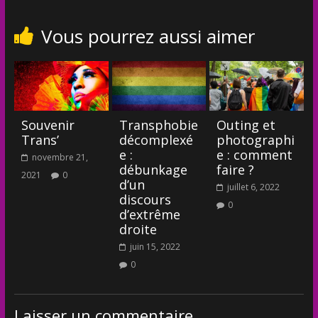
Vous pourrez aussi aimer
Souvenir
Transphobie
Outing et
Trans’
décomplexé
photographi
e :
e : comment
novembre 21,
débunkage
faire ?
2021
0
d’un
juillet 6, 2022
discours
0
d’extrême
droite
juin 15, 2022
0
Laisser un commentaire