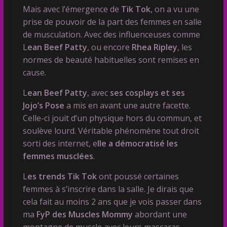
Mais avec l’émergence de
Tik Tok
, on a vu une
prise de pouvoir de la part des femmes en salle
de musculation. Avec des influenceuses comme
L
ean Beef Patty
, ou encore
Rhea Ripley
, les
normes de beauté habituelles sont remises en
cause.
L
ean Beef Patty
, avec
ses cosplays et ses
Jojo’s Pose
a mis en avant une autre facette.
Celle-ci jouit d’un physique hors du commun, et
soulève lourd. Véritable phénomène tout droit
sorti des internet, e
lle a démocratisé les
femmes musclées
.
L
es trends Tik Tok
ont poussé certaines
femmes à s’inscrire dans la salle. Je dirais que
cela fait au moins 2 ans que je vois passer dans
ma
FyP des Muscles Mommy
abordant une