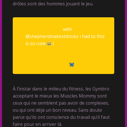
drôles sont des hommes jouant le jeu.
@mogrpie
#duet
with
@shepherdmakestiktoks i had to this
is so cute
(
#egirl
#fitcheck
#lipsync
#makeup
#fit
#fitgirl
#fitnessprogress
#fakebody
♬
original sound - Ray
Ridley
À l’instar dans le milieu du fitness, les Gymbro
acceptant le mieux les Muscles Mommy sont
ceux qui ne semblent pas avoir de complexes,
ou qui ont déjà un bon niveau. Sans doute
parce qu’ils ont conscience du travail qu’il faut
faire pour en arriver là.