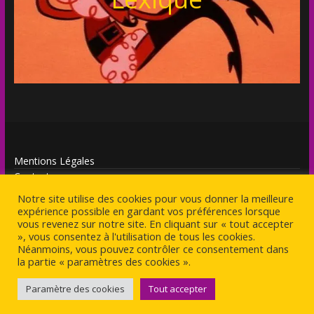
Mentions Légales
Contact
Notre site utilise des cookies pour vous donner la meilleure
expérience possible en gardant vos préférences lorsque
vous revenez sur notre site. En cliquant sur « tout accepter
», vous consentez à l'utilisation de tous les cookies.
Néanmoins, vous pouvez contrôler ce consentement dans
Copyright © 2026
Antagoniste
. Tous droits réservés.
la partie « paramètres des cookies ».
Theme
ColorMag
par ThemeGrill. Propulsé par
WordPress
.
Paramètre des cookies
Tout accepter