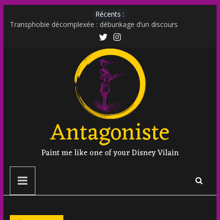
Récents :
Transphobie décomplexée : débunkage d’un discours
d’extrême droite
Transmania : le fantasme transphobe de Moutot et Stern
Muscle Mommy : analyse d’un phénomène venu des social
media
Militer sur le net est-il un non sens ?
Outing et photographie : comment faire ?
Antagoniste
Paint me like one of your Disney Vilain