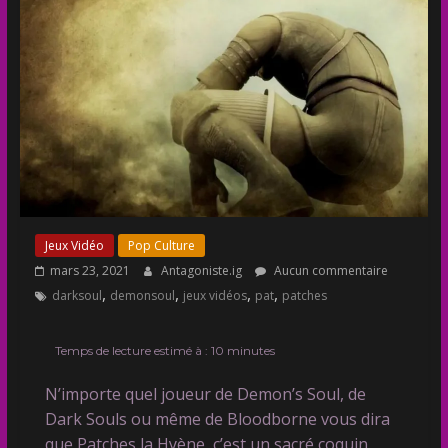
Jeux Vidéo
Pop Culture
mars 23, 2021
Antagoniste.ig
Aucun commentaire
,
,
,
,
darksoul
demonsoul
jeux vidéos
pat
patches
Temps de lecture estimé à :
10
minutes
N’importe quel joueur de Demon’s Soul, de
Dark Souls ou même de Bloodborne vous dira
que Patches la Hyène, c’est un sacré coquin.