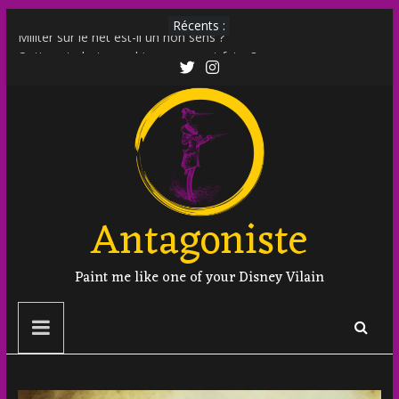
Récents :
Militer sur le net est-il un non sens ?
Outing et photographie : comment faire ?
Transphobie décomplexée : débunkage d’un discours
d’extrême droite
Transmania : le fantasme transphobe de Moutot et Stern
Muscle Mommy : analyse d’un phénomène venu des social
media
Antagoniste
Paint me like one of your Disney Vilain