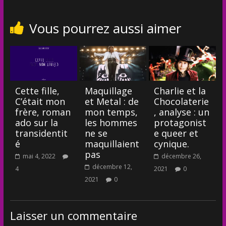
Vous pourrez aussi aimer
Cette fille,
Maquillage
Charlie et la
C’était mon
et Metal : de
Chocolaterie
frère, roman
mon temps,
, analyse : un
ado sur la
les hommes
protagonist
transidentit
ne se
e queer et
é
maquillaient
cynique.
pas
mai 4, 2022
décembre 26,
décembre 12,
4
2021
0
2021
0
Laisser un commentaire