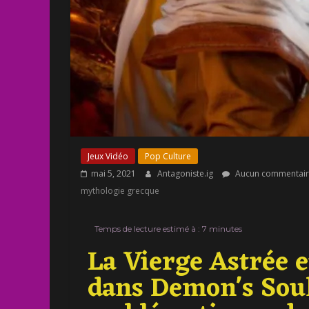
Jeux Vidéo
Pop Culture
mai 5, 2021
Antagoniste.ig
Aucun commentai
mythologie grecque
Temps de lecture estimé à :
7
minutes
La Vierge Astrée e
dans Demon's Soul