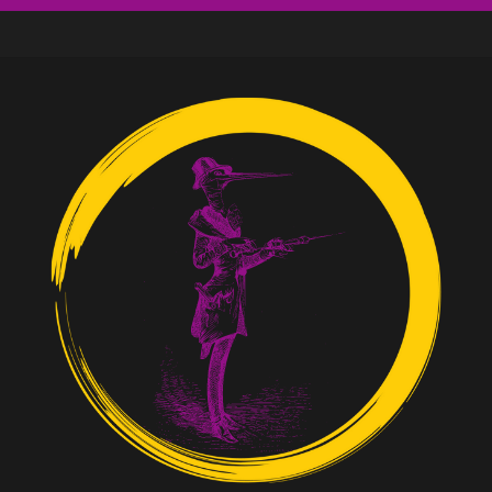
ne venu des social media
e ?
d’un discours d’extrême droite
de Moutot et Stern