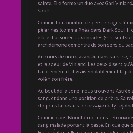
sainte. Elle forme un duo avec Garl Vinland
Soul’s.
Comme bon nombre de personnages féminin
pèlerines (comme Rhéa dans Dark Soul 1, o
elle est associée aux miracles (son seul sort
archidémone démontre de son sens du sacri
Au cours de notre avancée dans sa zone, 
et la soeur de Vinland. Les deux disent qu’
La première doit vraisemblablement la jalo
volé » son frère.
Au bout de la zone, nous trouvons Astrée 
sang, et dans une position de prière. Sa ro
chopons la peste si on essaye de l’y rejoind
Comme dans Bloodborne, nous retrouvons l
sang malade portant la peste. En quelque so
liée à l’Église, elle soigne les malades, et 