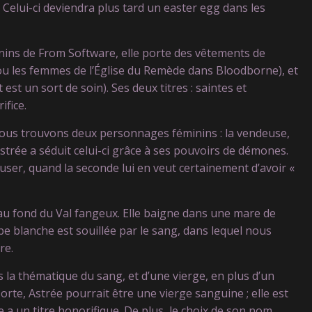
. Celui-ci deviendra plus tard un easter egg dans les
s de From Software, elle porte des vêtements de
u les femmes de l’Église du Remède dans Bloodborne), et
 est un sort de soin). Ses deux titres : saintes et
fice.
nous trouvons deux personnages féminins : la vendeuse,
Astrée a séduit celui-ci grâce à ses pouvoirs de démones.
user, quand la seconde lui en veut certainement d’avoir «
au fond du Val fangeux. Elle baigne dans une mare de
be blanche est souillée par le sang, dans lequel nous
re.
a thématique du sang, et d’une vierge, en plus d’un
rte, Astrée pourrait être une vierge sanguine ; elle est
elle a un titre honorifique. De plus, le choix de son nom