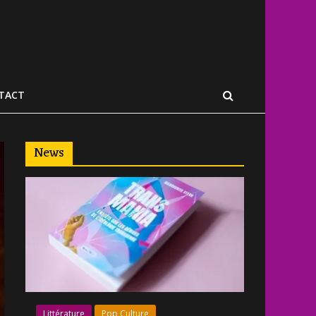
TACT
News
Littérature
Pop Culture