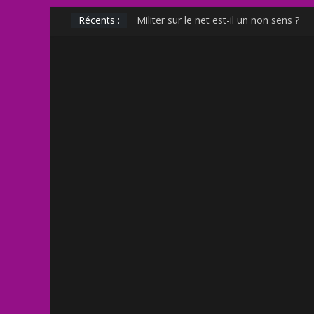
Muscle Mommy : analyse d’un phénomè
Récents :
Militer sur le net est-il un non sens ?
Outing et photographie : comment fair
Transphobie décomplexée : débunkage 
Transmania : le fantasme transphobe 