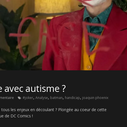
e avec autisme ?
,
,
,
,
mentaire
#joker
Analyse
batman
handicap
joaquin phoenix
que tous les enjeux en découlant ? Plongée au coeur de cette
ue de DC Comics !