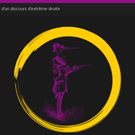
d’un discours d’extrême droite
de Moutot et Stern
ne venu des social media
e ?