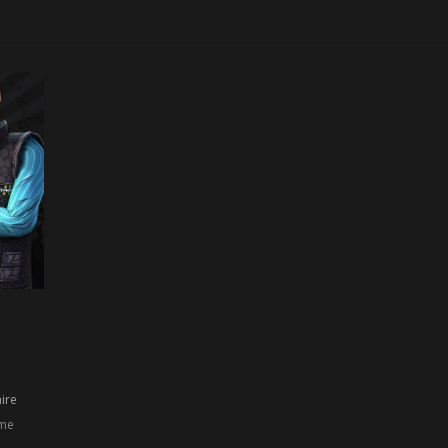
ire
ome