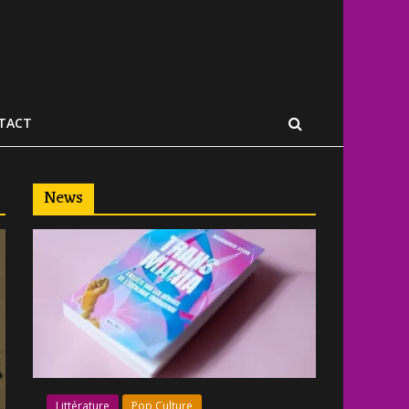
TACT
News
Littérature
Pop Culture