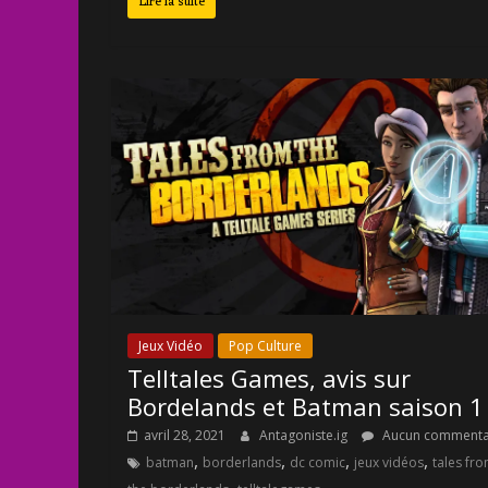
Lire la suite
Jeux Vidéo
Pop Culture
Telltales Games, avis sur
Bordelands et Batman saison 1
avril 28, 2021
Antagoniste.ig
Aucun commenta
,
,
,
,
batman
borderlands
dc comic
jeux vidéos
tales fr
,