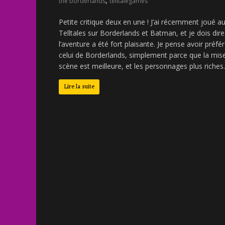
the borderlands
telltalegames
Petite critique deux en une ! J’ai récemment joué a
Telltales sur Borderlands et Batman, et je dois dir
l’aventure a été fort plaisante. Je pense avoir préfé
celui de Borderlands, simplement parce que la mis
scène est meilleure, et les personnages plus riches.
Lire la suite