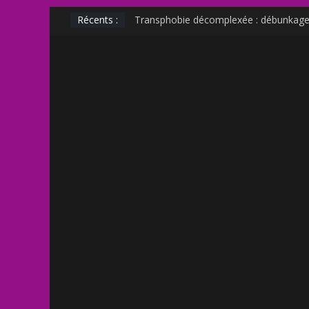
Récents :
Transphobie décomplexée : débunkage 
Transmania : le fantasme transphobe 
Muscle Mommy : analyse d’un phénomè
Militer sur le net est-il un non sens ?
Outing et photographie : comment fair