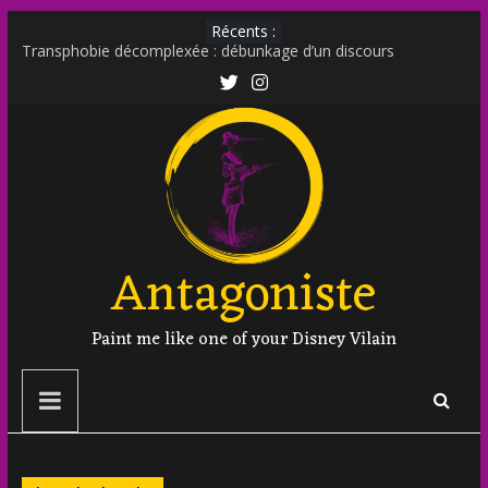
Récents :
Transphobie décomplexée : débunkage d’un discours
d’extrême droite
Transmania : le fantasme transphobe de Moutot et Stern
Muscle Mommy : analyse d’un phénomène venu des social
media
Militer sur le net est-il un non sens ?
Outing et photographie : comment faire ?
Antagoniste
Paint me like one of your Disney Vilain