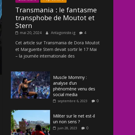
Transmania : le fantasme
transphobe de Moutot et
Stern
mai 20, 2024
Antagoniste.ig
4
Cet article sur Transmania de Dora Moutot
et Marguerite Stern devait sortir le 17 Mai
– la journée internationale des
Muscle Mommy :
analyse d’un
phénomène venu des
social media
0
septembre 6, 2023
Militer sur le net est-il
un non sens ?
0
juin 28, 2023