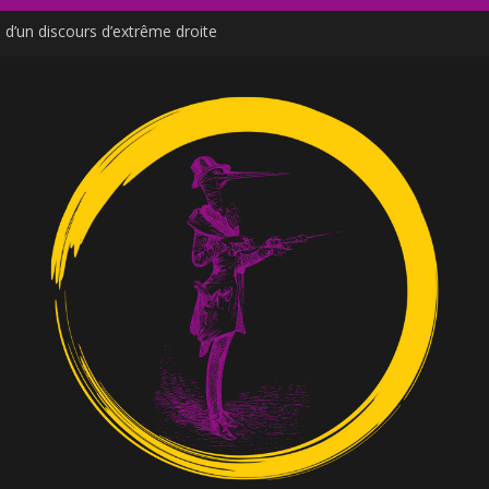
d’un discours d’extrême droite
de Moutot et Stern
ne venu des social media
e ?