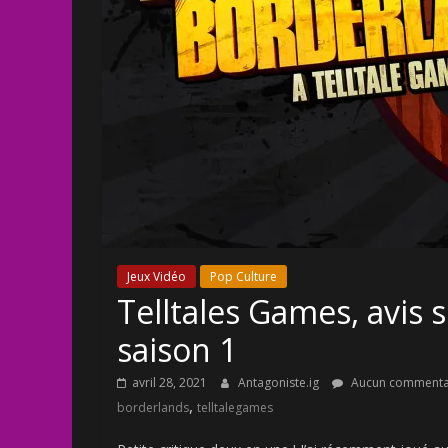
Jeux Vidéo
Pop Culture
Telltales Games, avis
saison 1
avril 28, 2021
Antagoniste.ig
Aucun commenta
,
borderlands
telltalegames