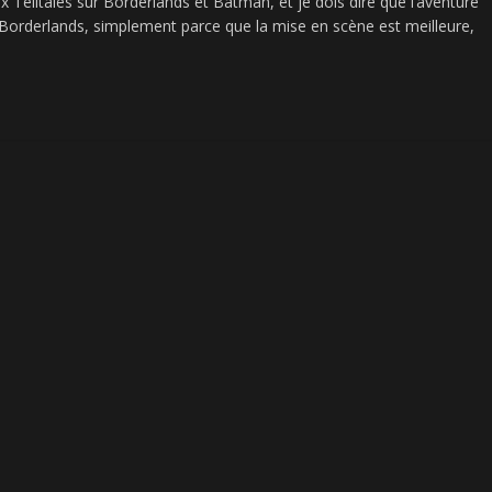
x Telltales sur Borderlands et Batman, et je dois dire que l’aventure
de Borderlands, simplement parce que la mise en scène est meilleure,