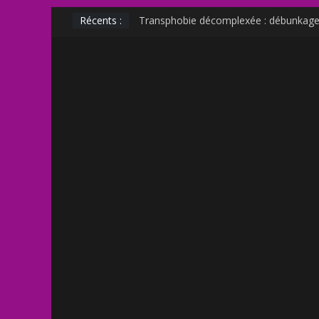
Récents :
Transphobie décomplexée : débunkage 
Transmania : le fantasme transphobe 
Muscle Mommy : analyse d’un phénomè
Militer sur le net est-il un non sens ?
Outing et photographie : comment fair