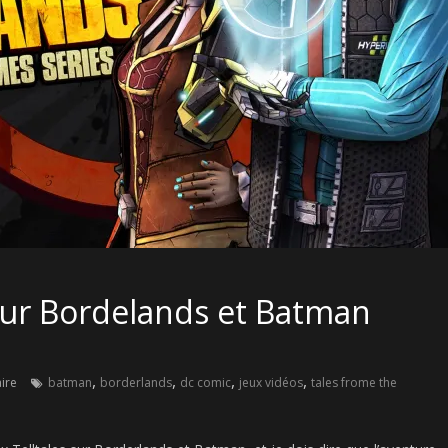
 sur Bordelands et Batman
,
,
,
,
ire
batman
borderlands
dc comic
jeux vidéos
tales frome the