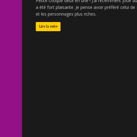
Petite critique deux en une ! J’ai récemment joué au
a été fort plaisante. Je pense avoir préféré celui 
et les personnages plus riches.
Lire la suite