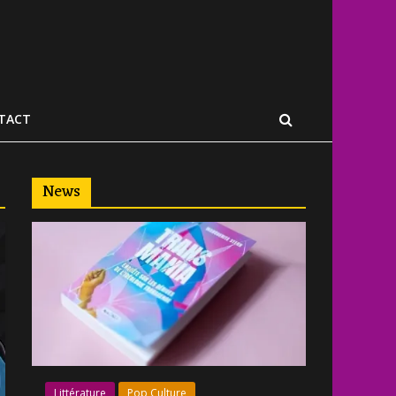
TACT
News
Littérature
Pop Culture