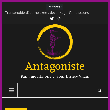
Récents :
Transphobie décomplexée : débunkage d’un discours
d’extrême droite
Transmania : le fantasme transphobe de Moutot et Stern
Muscle Mommy : analyse d’un phénomène venu des social
media
Militer sur le net est-il un non sens ?
Outing et photographie : comment faire ?
Antagoniste
Paint me like one of your Disney Vilain