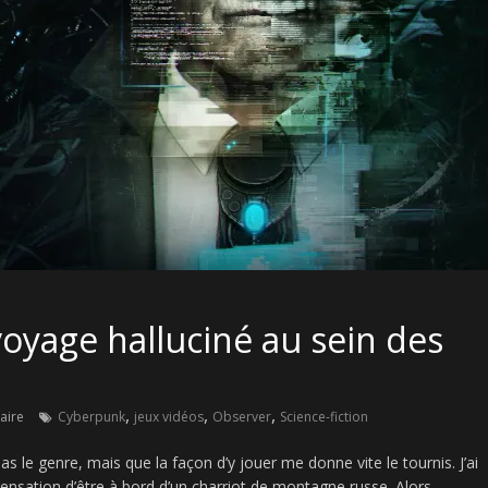
 voyage halluciné au sein des
,
,
,
aire
Cyberpunk
jeux vidéos
Observer
Science-fiction
as le genre, mais que la façon d’y jouer me donne vite le tournis. J’ai
sensation d’être à bord d’un charriot de montagne russe. Alors…