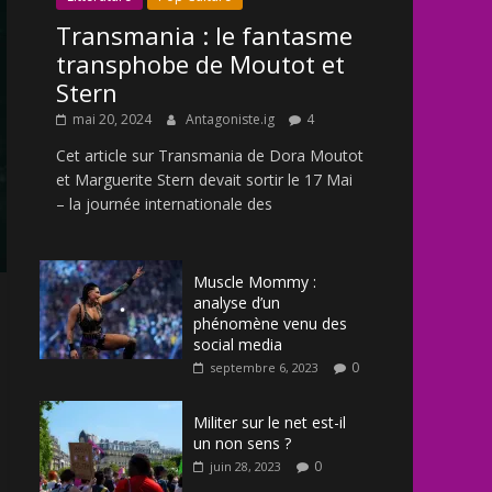
Transmania : le fantasme
transphobe de Moutot et
Stern
mai 20, 2024
Antagoniste.ig
4
Cet article sur Transmania de Dora Moutot
et Marguerite Stern devait sortir le 17 Mai
– la journée internationale des
Muscle Mommy :
analyse d’un
phénomène venu des
social media
0
septembre 6, 2023
Militer sur le net est-il
un non sens ?
0
juin 28, 2023