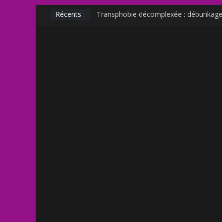
Récents :
Transphobie décomplexée : débunkage 
Transmania : le fantasme transphobe 
Muscle Mommy : analyse d’un phénomè
Militer sur le net est-il un non sens ?
Outing et photographie : comment fair