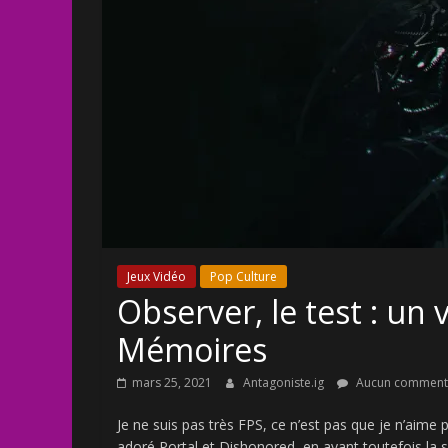
Jeux Vidéo
Pop Culture
Observer, le test : un
Mémoires
mars 25, 2021
Antagoniste.ig
Aucun comment
Je ne suis pas très FPS, ce n’est pas que je n’aime p
adoré Portal et Dishonored, en ayant toutefois la 