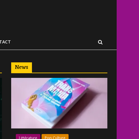
TACT
News
Littérature
Pop Culture