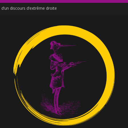
d’un discours d’extrême droite
de Moutot et Stern
ne venu des social media
e ?