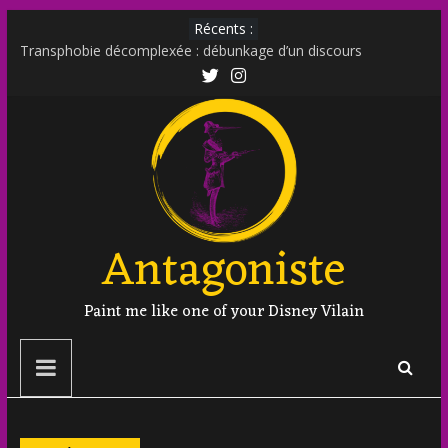
Récents :
Transphobie décomplexée : débunkage d’un discours
d’extrême droite
Transmania : le fantasme transphobe de Moutot et Stern
Muscle Mommy : analyse d’un phénomène venu des social
media
Militer sur le net est-il un non sens ?
Outing et photographie : comment faire ?
Antagoniste
Paint me like one of your Disney Vilain