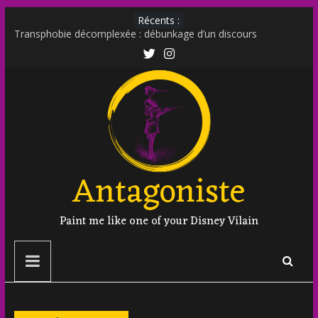
Récents :
Transphobie décomplexée : débunkage d’un discours
d’extrême droite
Transmania : le fantasme transphobe de Moutot et Stern
Muscle Mommy : analyse d’un phénomène venu des social
media
Militer sur le net est-il un non sens ?
Outing et photographie : comment faire ?
Antagoniste
Paint me like one of your Disney Vilain