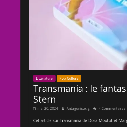
Littérature
Pop Culture
Transmania : le fant
Stern
mai 20, 2024
Antagoniste.ig
4 Commentaires
Cet article sur Transmania de Dora Moutot et Margue