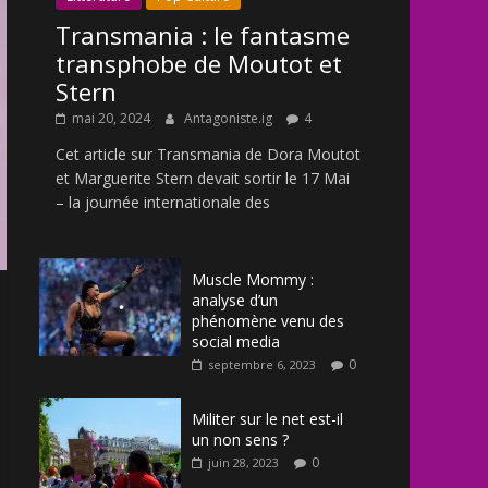
Transmania : le fantasme
transphobe de Moutot et
Stern
mai 20, 2024
Antagoniste.ig
4
Cet article sur Transmania de Dora Moutot
et Marguerite Stern devait sortir le 17 Mai
– la journée internationale des
Muscle Mommy :
analyse d’un
phénomène venu des
social media
0
septembre 6, 2023
Militer sur le net est-il
un non sens ?
0
juin 28, 2023