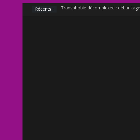
Récents :
Transphobie décomplexée : débunkage 
Transmania : le fantasme transphobe 
Muscle Mommy : analyse d’un phénomè
Militer sur le net est-il un non sens ?
Outing et photographie : comment fair