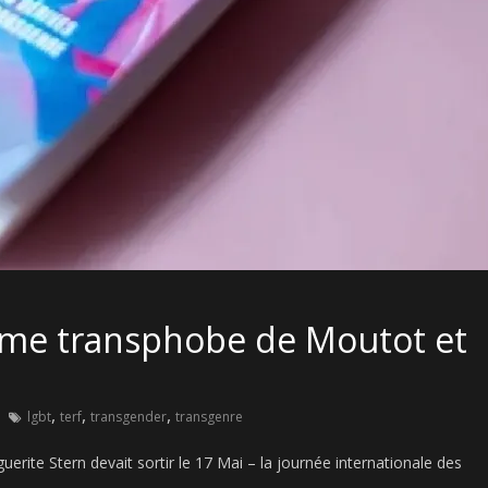
asme transphobe de Moutot et
,
,
,
lgbt
terf
transgender
transgenre
rite Stern devait sortir le 17 Mai – la journée internationale des