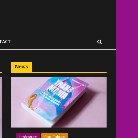
TACT
News
Littérature
Pop Culture