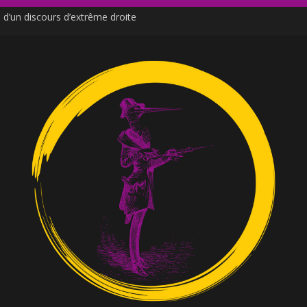
d’un discours d’extrême droite
de Moutot et Stern
ne venu des social media
e ?